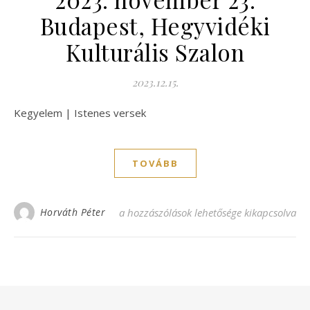
Budapest, Hegyvidéki
Kulturális Szalon
2023.12.15.
Kegyelem | Istenes versek
TOVÁBB
2023. november 23. Budapest, Hegyvidéki 
Horváth Péter
a hozzászólások lehetősége kikapcsolva