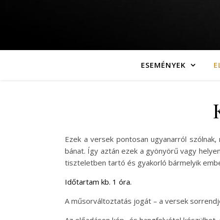
ESEMÉNYEK
E
Ezek a versek pontosan ugyanarról szólnak,
bánat. Így aztán ezek a gyönyörű vagy helye
tiszteletben tartó és gyakorló bármelyik emb
Időtartam kb. 1 óra.
A műsorváltoztatás jogát – a versek sorrendj