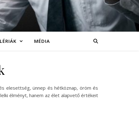
LÉRIÁK
MÉDIA
k
 és elesettség, ünnep és hétköznap, öröm és
lki élményt, hanem az élet alapvető értékeit