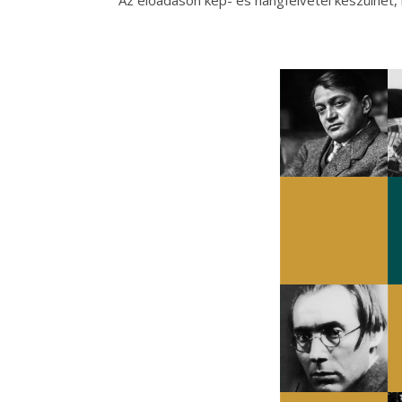
Az előadáson kép- és hangfelvétel készülhet, 