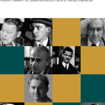
melyet reklám- és dokumentációs célra is felhasználhatok!