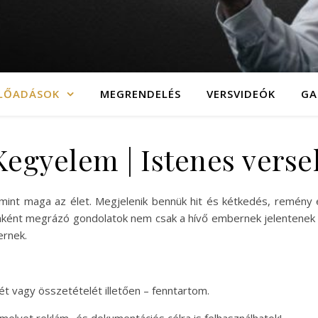
LŐADÁSOK
MEGRENDELÉS
VERSVIDEÓK
GA
Kegyelem | Istenes verse
 mint maga az élet. Megjelenik bennük hit és kétkedés, remény
nként megrázó gondolatok nem csak a hívő embernek jelentenek le
ernek.
ét vagy összetételét illetően – fenntartom.