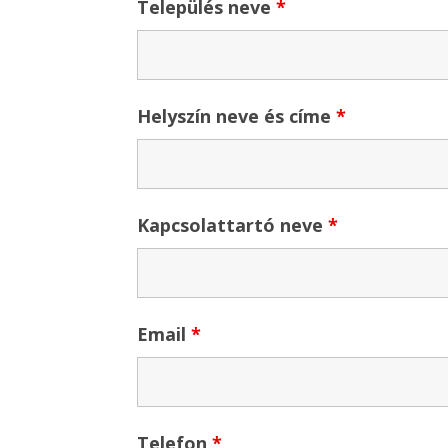
Település neve
*
Helyszín neve és címe
*
Kapcsolattartó neve
*
Email
*
Telefon
*