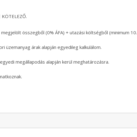
E KÖTELEZŐ.
 megjelölt összegből (0% ÁFA) + utazási költségből (minimum 10.
ori üzemanyag árak alapján egyedileg kalkulálom.
 egyedi megállapodás alapján kerül meghatározásra.
natkoznak.