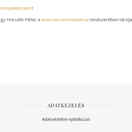
mi nyilatkozatot
!
hogy Horváth Péter a
www.versetmondok.hu
rendszerében tárolja 
ADATKEZELÉS
Adatvédelmi nyilatkozat