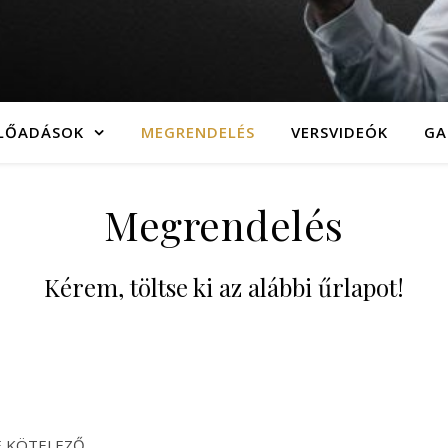
LŐADÁSOK
MEGRENDELÉS
VERSVIDEÓK
GA
Megrendelés
Kérem, töltse ki az alábbi űrlapot!
E KÖTELEZŐ.