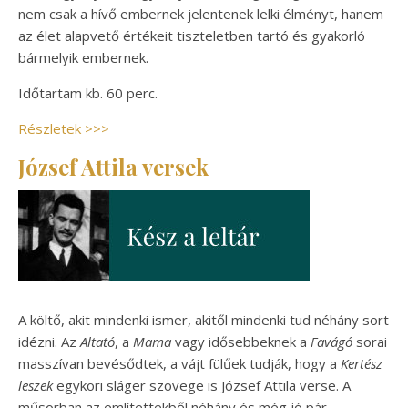
nem csak a hívő embernek jelentenek lelki élményt, hanem
az élet alapvető értékeit tiszteletben tartó és gyakorló
bármelyik embernek.
Időtartam kb. 60 perc.
Részletek >>>
József Attila versek
A költő, akit mindenki ismer, akitől mindenki tud néhány sort
idézni. Az
Altató
, a
Mama
vagy idősebbeknek a
Favágó
sorai
masszívan bevésődtek, a vájt fülűek tudják, hogy a
Kertész
leszek
egykori sláger szövege is József Attila verse. A
műsorban az említettekből néhány és még jó pár