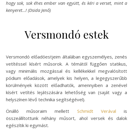
hogy sok, sok éhes ember van együtt, és kéri a verset, mint a
kenyeret…! (Dsida Jenő)
Versmondó estek
Versmondó előadóestjeim általában egyszemélyes, zenés
vetítéssel kísért műsorok. A témától függően statikus,
vagy minimális mozgással és kellékekkel megvalósított
pódium előadások, amelyek kis helyen, a legegyszerűbb
körülmények között előadhatók, amennyiben a zenével
kísért vetítés lejátszására lehetőség van (saját vagy a
helyszínen lévő technika segítségével).
Önálló műsoraim mellett
Schmidt Verával
is
összeállítottunk néhány műsort, ahol versek és dalok
egészítik ki egymást.