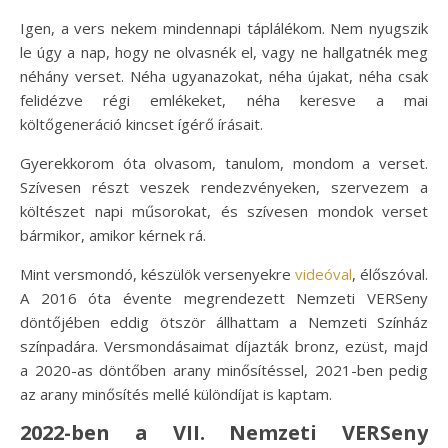
Igen, a vers nekem mindennapi táplálékom. Nem nyugszik
le úgy a nap, hogy ne olvasnék el, vagy ne hallgatnék meg
néhány verset. Néha ugyanazokat, néha újakat, néha csak
felidézve régi emlékeket, néha keresve a mai
költőgeneráció kincset ígérő írásait.
Gyerekkorom óta olvasom, tanulom, mondom a verset.
Szívesen részt veszek rendezvényeken, szervezem a
költészet napi műsorokat, és szívesen mondok verset
bármikor, amikor kérnek rá.
Mint versmondó, készülök versenyekre
videóval
, élőszóval.
A 2016 óta évente megrendezett Nemzeti VERSeny
döntőjében eddig ötször állhattam a Nemzeti Színház
színpadára. Versmondásaimat díjazták bronz, ezüst, majd
a 2020-as döntőben arany minősítéssel, 2021-ben pedig
az arany minősítés mellé különdíjat is kaptam.
2022-ben a VII. Nemzeti VERSeny