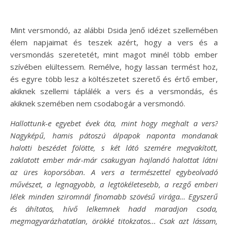
Mint versmondó, az alábbi Dsida Jenő idézet szellemében
élem napjaimat és teszek azért, hogy a vers és a
versmondás szeretetét, mint magot minél több ember
szívében elültessem. Remélve, hogy lassan termést hoz,
és egyre több lesz a költészetet szerető és értő ember,
akiknek szellemi táplálék a vers és a versmondás, és
akiknek szemében nem csodabogár a versmondó.
Hallottunk-e egyebet évek óta, mint hogy meghalt a vers?
Nagyképű, hamis pátoszú álpapok naponta mondanak
halotti beszédet fölötte, s két látó szemére megvakított,
zaklatott ember már-már csakugyan hajlandó halottat látni
az üres koporsóban. A vers a természettel egybeolvadó
művészet, a legnagyobb, a legtökéletesebb, a rezgő emberi
lélek minden sziromnál finomabb szövésű virága… Egyszerű
és áhítatos, hívő lelkemnek hadd maradjon csoda,
megmagyarázhatatlan, örökké titokzatos… Csak azt lássam,