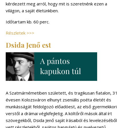
kérdezett meg arról, hogy mit is szeretnénk ezen a
világon, a saját életünkben.
Időtartam kb. 60 perc.
Részletek >>>
Dsida Jenő est
A Szatmárnémetiben született, és tragikusan fiatalon, 31
évesen Kolozsváron elhunyt zseniális poéta életét és
munkásságát feldolgozó előadóest, az első gyermekkori
verstől a drámai végkifejletig. A költőről mások által írt
szövegekből, Dsida Jenő saját írásaiból és levelezéséből
vett részletekből, sajátos hangulatú és nyelvezetű