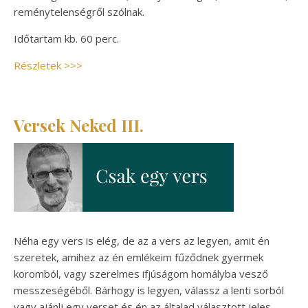
reménytelenségről szólnak.
Időtartam kb. 60 perc.
Részletek >>>
Versek Neked III.
Néha egy vers is elég, de az a vers az legyen, amit én
szeretek, amihez az én emlékeim fűződnek gyermek
koromból, vagy szerelmes ifjúságom homályba vesző
messzeségéből. Bárhogy is legyen, válassz a lenti sorból
vagy ajánlj egy verset és én az általad választott jeles