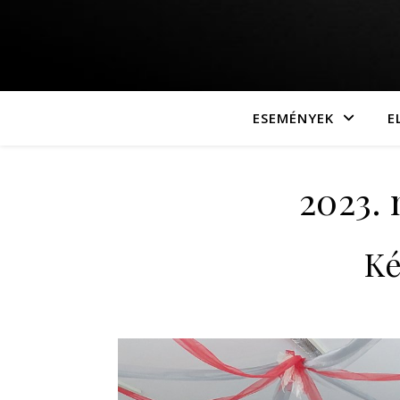
ESEMÉNYEK
E
2023. 
Ké