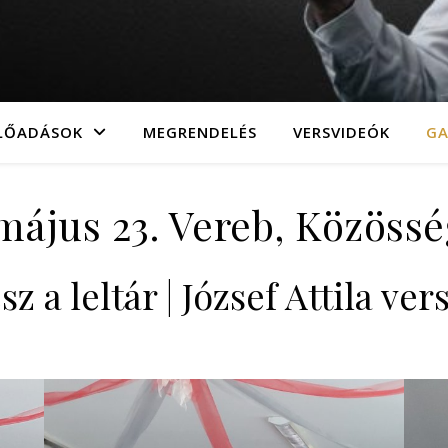
LŐADÁSOK
MEGRENDELÉS
VERSVIDEÓK
GA
május 23. Vereb, Közöss
sz a leltár | József Attila ver