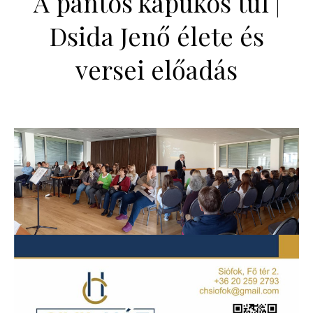
A pántos kapukos túl |
Dsida Jenő élete és
versei előadás