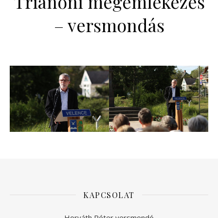
Trianoni megemlékezés
– versmondás
KAPCSOLAT
Horváth Péter versmondó