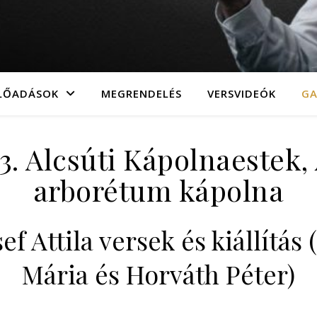
LŐADÁSOK
MEGRENDELÉS
VERSVIDEÓK
GA
23. Alcsúti Kápolnaestek
arborétum kápolna
zsef Attila versek és kiállítá
Mária és Horváth Péter)