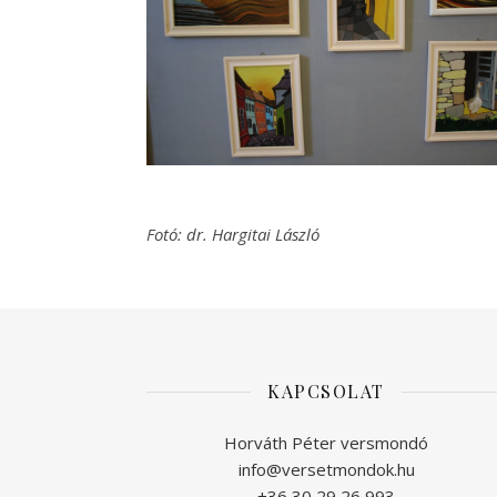
Fotó: dr. Hargitai László
KAPCSOLAT
Horváth Péter versmondó
info@versetmondok.hu
+36 30 29 26 993